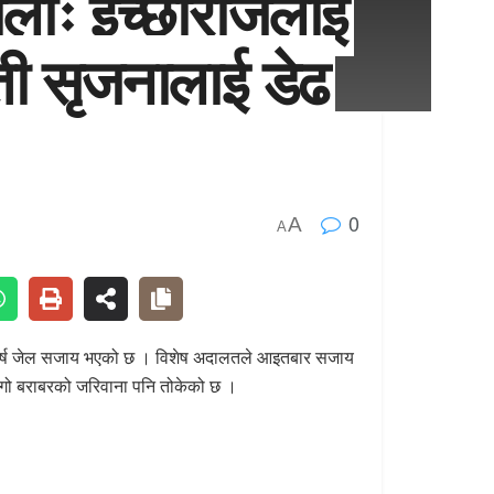
लाः इच्छाराजलाई
ती सृजनालाई डेढ
0
A
A
 ३ वर्ष जेल सजाय भएको छ । विशेष अदालतले आइतबार सजाय
 बिगो बराबरको जरिवाना पनि तोकेको छ ।