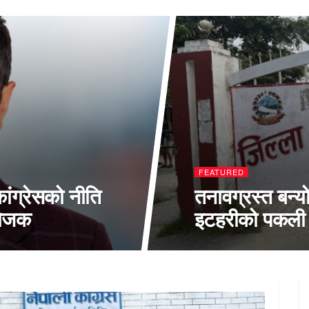
FEATURED
ांग्रेसको नीति
तनावग्रस्त बन्य
योजक
इटहरीको पकली च