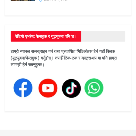
AUGUST 7, 2026
रेडियो एभरेष्ट फेसबुक र यूट्यूबमा पनि छ।
हाम्रो च्यानल सब्स्क्राइब गर्न तथा प्रकाशित भिडिओहरू हेर्न यहाँ क्लिक
(यूट्यूबमा/फेसबुक ) गर्नुहोस्। तपाईँ टिक-टक र व्हाट्सआप मा पनि हाम्रा
सामग्री हेर्न सक्नुहुन्छ।