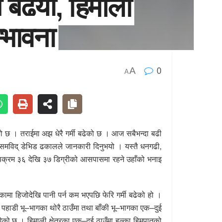
मी बढ्यो, हिमाली
म्भावना
0
A
A
ेको छ । तराईमा अझ धेरै गर्मी बढेको छ । आज सबैभन्दा बढी
 मौसमविद् डेभिड ढकालले जानकारी दिनुभयो । यस्तै धनगढी,
पक्रम ३६ देखि ३७ डिग्रीको आसपासमा रहने उहाँको भनाइ
ामा हिजोदेखि पानी पर्न कम भएपछि फेरि गर्मी बढेको हो ।
 पहाडी भू–भागका थोरै ठाउँमा तथा बाँकी भू–भागका एक–दुई
हेको छ । हिमाली क्षेत्रका एक–दुई ठाउँमा हल्का हिमपातको