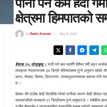
पानी पर्न कम हुँदा गर्
क्षेत्रमा हिमपातको स
by
Radio Everest
May 8, 2025
बैशाख २५, सोलुखुम्बु ।
पानी पर्न कम भएसँगै देशैभर गर्मी बढ्न थाल
तापक्रम नेपालगञ्जमा ३७ डिग्री सेल्सियसम्म पुग्ने अनुमान रहेको
धरान, भैरहवा, सिमरा, विराटनगर, जनकपुरलगायतका शहरमा पनि ता
छ ।
देशका धेरै ठाउँमा केही दिनदेखि परेको पानीका कारण केही शीतल भएक
काठमाण्डौको तापक्रम २९ डिग्रीसम्म पुग्ने अनुमान छ । यसैबीच आज
ठाउँमा मेघगर्जन र चट्याङसहित हल्कादेखि मध्यम वर्षाको सम्भावना र