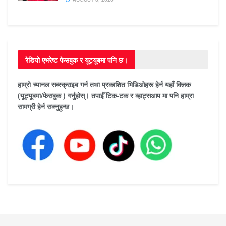
रेडियो एभरेष्ट फेसबुक र यूट्यूबमा पनि छ।
हाम्रो च्यानल सब्स्क्राइब गर्न तथा प्रकाशित भिडिओहरू हेर्न यहाँ क्लिक
(यूट्यूबमा/फेसबुक ) गर्नुहोस्। तपाईँ टिक-टक र व्हाट्सआप मा पनि हाम्रा
सामग्री हेर्न सक्नुहुन्छ।