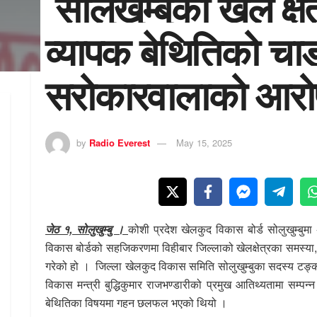
सोलुखुम्बुको खेल क्षे
व्यापक बेथितिको च
सरोकारवालाको आर
by
Radio Everest
May 15, 2025
जेठ १, सोलुखुम्बु ।
कोशी प्रदेश खेलकुद विकास बोर्ड सोलुखुम्बुम
विकास बोर्डको सहजिकरणमा
विहीबार
जिल्लाको खेलक्षेत्रका समस्य
गरेको हो । जिल्ला खेलकुद विकास समिति सोलुखुम्बुका
सदस्य
टङ्क
विकास मन्त्री बुद्धिकुमार राजभण्डारीको प्रमुख
आतिथ्यतामा
सम्पन्न
बेथितिका
विषयमा गहन छलफल भएको थियो ।