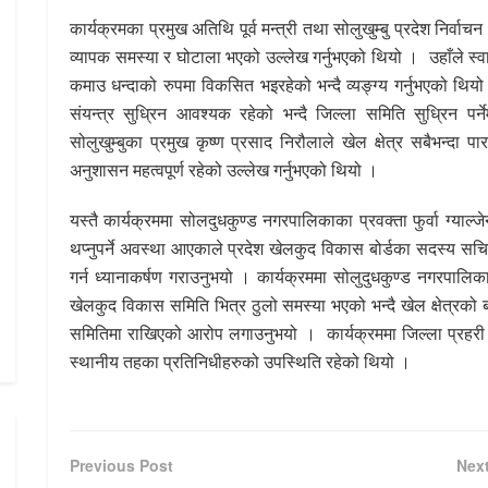
कार्यक्रमका
प्रमुख
अतिथि
पूर्व मन्त्री तथा सोलुखुम्बु प्रदेश निर्वा
व्यापक समस्या र घोटाला भएको उल्लेख
गर्नुभएको
थियो । उहाँले स्व
कमाउ धन्दाको रुपमा
विकसित
भइरहेको भन्दै व्यङ्ग्य गर्नुभएको थियो
संयन्त्र सुध्रिन आवश्यक रहेको भन्दै जिल्ला समिति सुध्रिन पर
सोलुखुम्बुका प्रमुख
कृष्ण
प्रसाद निरौलाले खेल क्षेत्र सबैभन्दा पार
अनुशासन
महत्वपूर्ण
रहेको
उल्लेख गर्नुभएको थियो ।
यस्तै कार्यक्रममा
सोलदुधकुण्ड
नगरपालिकाका
प्रवक्ता फुर्वा ग्याल
थप्नुपर्ने अवस्था आएकाले प्रदेश खेलकुद विकास बोर्डका सदस्य सचिव
गर्न ध्यानाकर्षण गराउनुभयो । कार्यक्रममा
सोलुदुधकुण्ड
नगरपालिका व
खेलकुद विकास समिति भित्र ठुलो
समस्या
भएको भन्दै खेल क्षेत्रको 
समितिमा राखिएको आरोप लगाउनुभयो ।
कार्यक्रममा
जिल्ला प्रहर
स्थानीय तहका
प्रतिनिधीहरुको
उपस्थिति
रहेको थियो ।
Previous Post
Nex