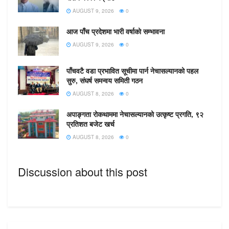
आउन लागेको यो पहिलो पटक हो । खोटाङ जिल्ला प्रदेश सभा ख
AUGUST 9, 2026
0
बाट प्रदेश सांसदको रुपमा निर्वाचित हुनुभएका राईले हरेक जिल्लामा
आज पाँच प्रदेशमा भारी वर्षाको सम्भावना
भौतिक पूर्वाधार विकास कार्यालय स्थापना गर्ने निर्णय गरेपछि
AUGUST 9, 2026
0
जिल्लावासीले
यसलाई सकारात्मक रुपमा लिएका छन् ।
पाँचवटै वडा प्रभावित सूचीमा पार्न नेचासल्यानको पहल
सुरु, संघर्ष समन्वय समिती गठन
AUGUST 8, 2026
0
अपाङ्गता रोकथाममा नेचासल्यानको उत्कृष्ट प्रगति, ९२
प्रतिशत बजेट खर्च
AUGUST 8, 2026
0
Discussion about this post