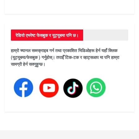
रेडियो एभरेष्ट फेसबुक र यूट्यूबमा पनि छ।
हाम्रो च्यानल सब्स्क्राइब गर्न तथा प्रकाशित भिडिओहरू हेर्न यहाँ क्लिक
(यूट्यूबमा/फेसबुक ) गर्नुहोस्। तपाईँ टिक-टक र व्हाट्सआप मा पनि हाम्रा
सामग्री हेर्न सक्नुहुन्छ।