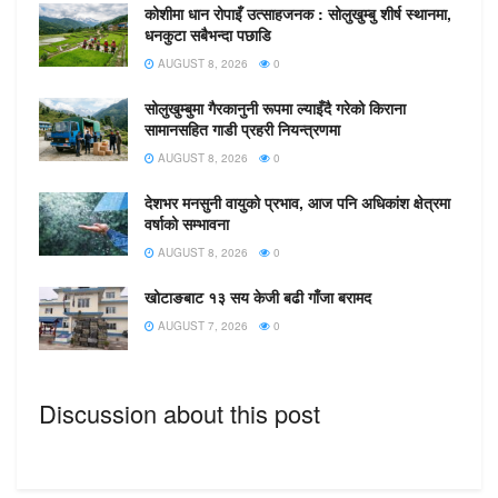
कोशीमा धान रोपाइँ उत्साहजनक : सोलुखुम्बु शीर्ष स्थानमा,
धनकुटा सबैभन्दा पछाडि
गाउँपालिकाले काठमाण्डौमा बसोबास गर्ने गाउँपालिका वासी
AUGUST 8, 2026
0
नागरिकलाई लक्षित गरि आयोजना गरेको सेवा शिविरको पहलकदमी
वडा नम्बर १ ले गरेको थियो । शिविर मार्फत गाउँपालिकाले वडा
सोलुखुम्बुमा गैरकानुनी रूपमा ल्याइँदै गरेको किराना
सामानसहित गाडी प्रहरी नियन्त्रणमा
मार्फत हुने सम्पूर्ण सिफारिस, सामाजिक सुरक्षा भत्ता नवीकरण,
पञ्जिकरण सम्बन्धी सेवाहरू, तिरोसँग सम्बन्धित सेवाहरूको साथै,
AUGUST 8, 2026
0
प्रमाणित लगायत व्यवसाय दर्ता जस्ता सेवाहरू काठमाण्डौमा दिएको
देशभर मनसुनी वायुको प्रभाव, आज पनि अधिकांश क्षेत्रमा
थियो ।
वर्षाको सम्भावना
AUGUST 8, 2026
0
खोटाङबाट १३ सय केजी बढी गाँजा बरामद
AUGUST 7, 2026
0
Discussion about this post