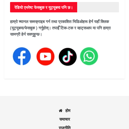
रेडियो एभरेष्ट फेसबुक र यूट्यूबमा पनि छ।
हाम्रो च्यानल सब्स्क्राइब गर्न तथा प्रकाशित भिडिओहरू हेर्न यहाँ क्लिक
(यूट्यूबमा/फेसबुक ) गर्नुहोस्। तपाईँ टिक-टक र व्हाट्सआप मा पनि हाम्रा
सामग्री हेर्न सक्नुहुन्छ।
होम
समाचार
राजनीति